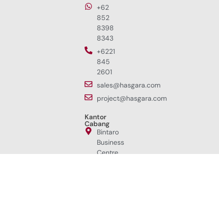
+62
852
8398
8343
+6221
845
2601
sales@hasgara.com
project@hasgara.com
Kantor
Cabang
Bintaro
Business
Centre
Jl. RC.
Veteran
Raya
No.1i,
Bintaro,
Jakarta