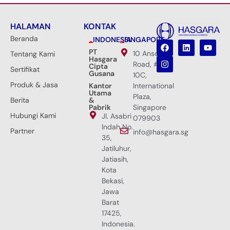
HALAMAN
KONTAK
Beranda
INDONESIA
SINGAPORE
PT
10 Anson
Tentang Kami
Hasgara
Road, #33-
Cipta
Sertifikat
Gusana
10C,
Produk & Jasa
Kantor
International
Utama
Plaza,
Berita
&
Pabrik
Singapore
Hubungi Kami
Jl. Asabri
079903
Indah No.
Partner
info@hasgara.sg
35,
Jatiluhur,
Jatiasih,
Kota
Bekasi,
Jawa
Barat
17425,
Indonesia.