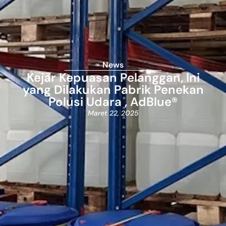
News
Kejar Kepuasan Pelanggan, Ini
yang Dilakukan Pabrik Penekan
Polusi Udara , AdBlue®
Maret 22, 2025