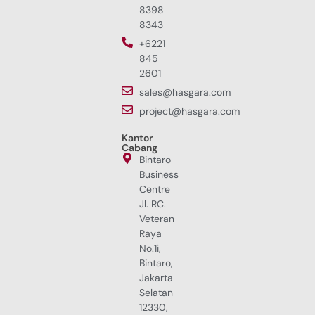
8398
8343
+6221
845
2601
sales@hasgara.com
project@hasgara.com
Kantor
Cabang
Bintaro
Business
Centre
Jl. RC.
Veteran
Raya
No.1i,
Bintaro,
Jakarta
Selatan
12330,