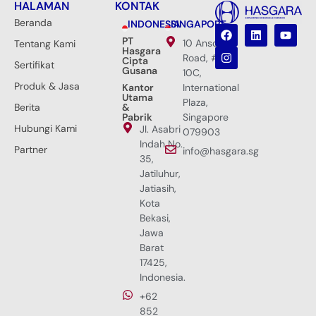
HALAMAN
KONTAK
Beranda
INDONESIA
SINGAPORE
PT
10 Anson
Tentang Kami
Hasgara
Road, #33-
Cipta
Sertifikat
Gusana
10C,
Produk & Jasa
Kantor
International
Utama
Plaza,
Berita
&
Pabrik
Singapore
Hubungi Kami
Jl. Asabri
079903
Indah No.
Partner
info@hasgara.sg
35,
Jatiluhur,
Jatiasih,
Kota
Bekasi,
Jawa
Barat
17425,
Indonesia.
+62
852