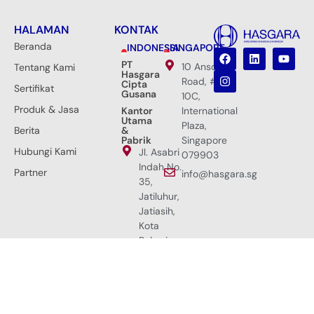
HALAMAN
KONTAK
Beranda
INDONESIA
SINGAPORE
PT
10 Anson
Tentang Kami
Hasgara
Road, #33-
Cipta
Sertifikat
Gusana
10C,
Produk & Jasa
Kantor
International
Utama
Plaza,
Berita
&
Pabrik
Singapore
Hubungi Kami
Jl. Asabri
079903
Indah No.
Partner
info@hasgara.sg
35,
Jatiluhur,
Jatiasih,
Kota
Bekasi,
Jawa
Barat
17425,
Indonesia.