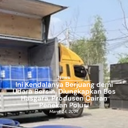
News
Ini Kendalanya Berjuang demi
Udara Bersih, Diungkapkan Bos
Hasgara, Produsen Cairan
Penekan Polusi
Maret 24, 2025