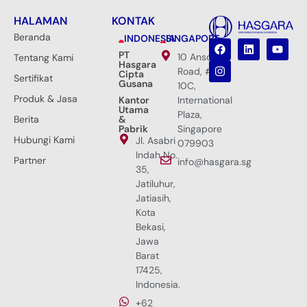
HALAMAN
KONTAK
Beranda
INDONESIA
SINGAPORE
PT
10 Anson
Tentang Kami
Hasgara
Road, #33-
Cipta
Sertifikat
Gusana
10C,
Produk & Jasa
Kantor
International
Utama
Plaza,
Berita
&
Pabrik
Singapore
Hubungi Kami
Jl. Asabri
079903
Indah No.
Partner
info@hasgara.sg
35,
Jatiluhur,
Jatiasih,
Kota
Bekasi,
Jawa
Barat
17425,
Indonesia.
+62