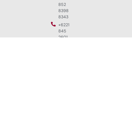
852
8398
8343
+6221
845
2601
sales@hasgara.com
project@hasgara.com
Kantor
Cabang
Bintaro
Business
Centre
Jl. RC.
Veteran
Raya
No.1i,
Bintaro,
Jakarta
Selatan