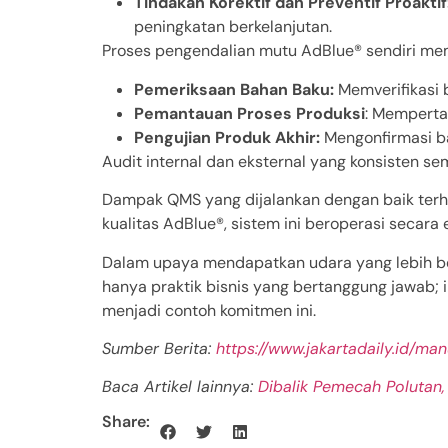
Tindakan Korektif dan Preventif Proaktif
peningkatan berkelanjutan.
Proses pengendalian mutu AdBlue® sendiri mem
Pemeriksaan Bahan Baku:
Memverifikasi 
Pemantauan Proses Produksi
: Memperta
Pengujian Produk Akhir:
Mengonfirmasi b
Audit internal dan eksternal yang konsisten se
Dampak QMS yang dijalankan dengan baik terha
kualitas AdBlue®, sistem ini beroperasi secara
Dalam upaya mendapatkan udara yang lebih ber
hanya praktik bisnis yang bertanggung jawab; i
menjadi contoh komitmen ini.
Sumber Berita:
https://www.jakartadaily.id/m
Baca Artikel lainnya:
Dibalik Pemecah Polutan
Share: