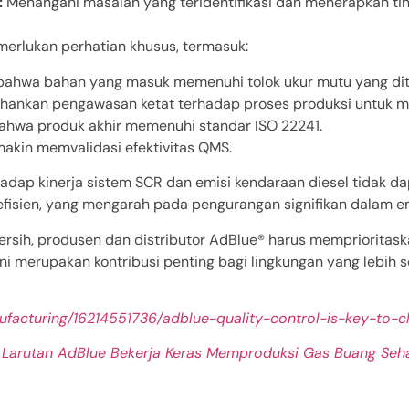
:
Menangani masalah yang teridentifikasi dan menerapkan ti
erlukan perhatian khusus, termasuk:
bahwa bahan yang masuk memenuhi tolok ukur mutu yang dit
hankan pengawasan ketat terhadap proses produksi untuk me
ahwa produk akhir memenuhi standar ISO 22241.
makin memvalidasi efektivitas QMS.
dap kinerja sistem SCR dan emisi kendaraan diesel tidak d
 efisien, yang mengarah pada pengurangan signifikan dalam e
sih, produsen dan distributor AdBlue® harus memprioritask
ni merupakan kontribusi penting bagi lingkungan yang lebih s
anufacturing/16214551736/adblue-quality-control-is-key-to-
, Larutan AdBlue Bekerja Keras Memproduksi Gas Buang Seha