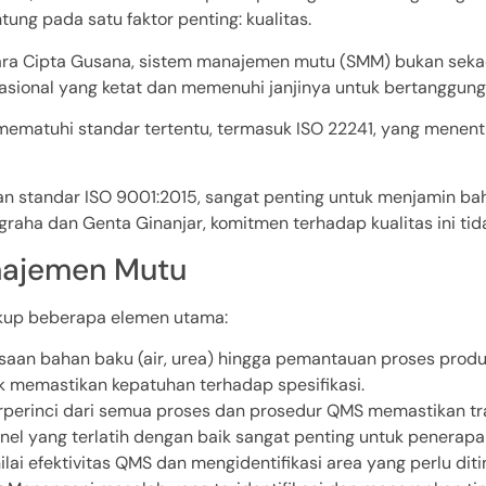
ntung pada satu faktor penting: kualitas.
ara Cipta Gusana, sistem manajemen mutu (SMM) bukan sekadar
sional yang ketat dan memenuhi janjinya untuk bertanggung
s mematuhi standar tertentu, termasuk ISO 22241, yang menentu
ngan standar ISO 9001:2015, sangat penting untuk menjamin 
graha dan Genta Ginanjar, komitmen terhadap kualitas ini tid
najemen Mutu
kup beberapa elemen utama:
ksaan bahan baku (air, urea) hingga pemantauan proses produk
uk memastikan kepatuhan terhadap spesifikasi.
perinci dari semua proses dan prosedur QMS memastikan tra
nel yang terlatih dengan baik sangat penting untuk penerapa
lai efektivitas QMS dan mengidentifikasi area yang perlu diti