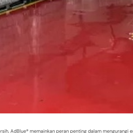
rsih, AdBlue® memainkan peran penting dalam mengurangi e