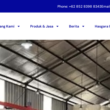
Phone: +62 852 8398 8343
Emai
ang Kami
Produk & Jasa
Berita
Hasgara I