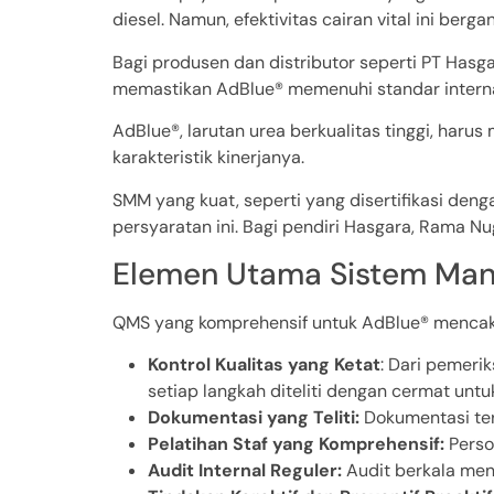
diesel. Namun, efektivitas cairan vital ini berga
Bagi produsen dan distributor seperti PT Hasg
memastikan AdBlue® memenuhi standar interna
AdBlue®, larutan urea berkualitas tinggi, haru
karakteristik kinerjanya.
SMM yang kuat, seperti yang disertifikasi de
persyaratan ini. Bagi pendiri Hasgara, Rama Nu
Elemen Utama Sistem Ma
QMS yang komprehensif untuk AdBlue® menca
Kontrol Kualitas yang Ketat
: Dari pemeri
setiap langkah diteliti dengan cermat unt
Dokumentasi yang Teliti:
Dokumentasi ter
Pelatihan Staf yang Komprehensif:
Perso
Audit Internal Reguler:
Audit berkala meni