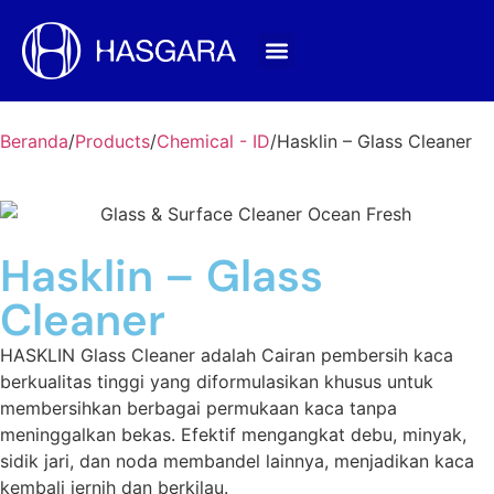
Tentang Kami
Produk & Jasa
Hasgara International
Hubungi Kami
Beranda
/
Products
/
Chemical - ID
/
Hasklin – Glass Cleaner
Hasklin – Glass
Cleaner
HASKLIN Glass Cleaner adalah Cairan pembersih kaca
berkualitas tinggi yang diformulasikan khusus untuk
membersihkan berbagai permukaan kaca tanpa
meninggalkan bekas. Efektif mengangkat debu, minyak,
sidik jari, dan noda membandel lainnya, menjadikan kaca
kembali jernih dan berkilau.