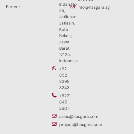
Indah No.
Partner
info@hasgara.sg
35,
Jatiluhur,
Jatiasih,
Kota
Bekasi,
Jawa
Barat
17425,
Indonesia.
+62
852
8398
8343
+6221
845
2601
sales@hasgara.com
project@hasgara.com