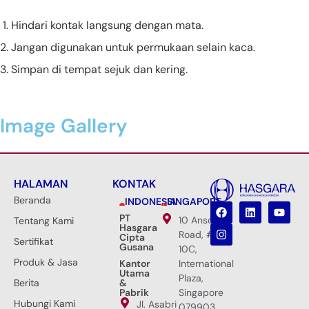
Hindari kontak langsung dengan mata.
Jangan digunakan untuk permukaan selain kaca.
Simpan di tempat sejuk dan kering.
Image Gallery
HALAMAN
KONTAK
Beranda
INDONESIA
SINGAPORE
PT
10 Anson
Tentang Kami
Hasgara
Road, #33-
Cipta
Sertifikat
Gusana
10C,
Produk & Jasa
Kantor
International
Utama
Plaza,
Berita
&
Pabrik
Singapore
Hubungi Kami
Jl. Asabri
079903