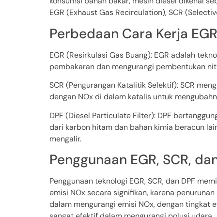
konsumsi bahan bakar, mesin diesel dikenal se
EGR (Exhaust Gas Recirculation), SCR (Selective
Perbedaan Cara Kerja EGR
EGR (Resirkulasi Gas Buang): EGR adalah tekno
pembakaran dan mengurangi pembentukan nitr
SCR (Pengurangan Katalitik Selektif): SCR men
dengan NOx di dalam katalis untuk mengubahnya
DPF (Diesel Particulate Filter): DPF bertanggun
dari karbon hitam dan bahan kimia beracun l
mengalir.
Penggunaan EGR, SCR, da
Penggunaan teknologi EGR, SCR, dan DPF memi
emisi NOx secara signifikan, karena penuruna
dalam mengurangi emisi NOx, dengan tingkat ef
sangat efektif dalam mengurangi polusi udara.