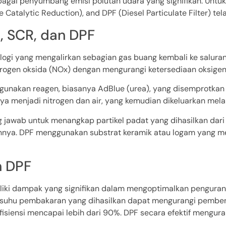
bagai penyumbang emisi polutan udara yang signifikan. Untuk 
 Catalytic Reduction), and DPF (Diesel Particulate Filter) t
, SCR, dan DPF
logi yang mengalirkan sebagian gas buang kembali ke salura
ogen oksida (NOx) dengan mengurangi ketersediaan oksige
ggunakan reagen, biasanya AdBlue (urea), yang disemprotkan 
 menjadi nitrogen dan air, yang kemudian dikeluarkan melal
g jawab untuk menangkap partikel padat yang dihasilkan dari p
ainnya. DPF menggunakan substrat keramik atau logam yang 
n DPF
liki dampak yang signifikan dalam mengoptimalkan penguran
n suhu pembakaran yang dihasilkan dapat mengurangi pemben
isiensi mencapai lebih dari 90%. DPF secara efektif mengura