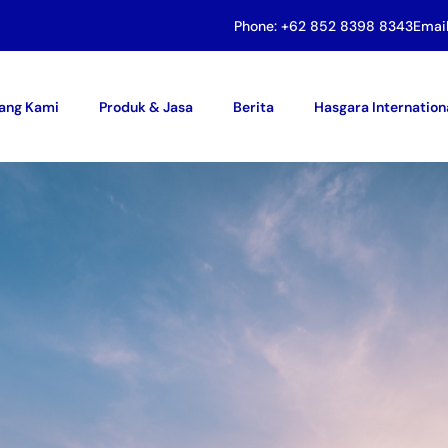
Phone: +62 852 8398 8343
Emai
ang Kami
Produk & Jasa
Berita
Hasgara Internation