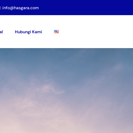
l: info@hasgara.com
al
Hubungi Kami