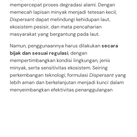
mempercepat proses degradasi alami. Dengan
memecah lapisan minyak menjadi tetesan kecil,
Dispersant
dapat melindungi kehidupan laut,
ekosistem pesisir, dan mata pencaharian
masyarakat yang bergantung pada laut.
Namun, penggunaannya harus dilakukan
secara
bijak dan sesuai regulasi
, dengan
mempertimbangkan kondisi lingkungan, jenis
minyak, serta sensitivitas ekosistem. Seiring
perkembangan teknologi, formulasi
Dispersant
yang
lebih aman dan berkelanjutan menjadi kunci dalam
menyeimbangkan efektivitas penanggulangan
dengan perlindungan lingkungan.
Pada akhirnya, pencegahan tetap menjadi cara
terbaik untuk melindungi laut dari tumpahan
minyak. Tetapi ketika insiden tak terhindarkan
terjadi,
penggunaan Dispersant yang tepat dan