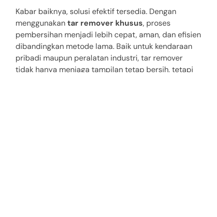
Kabar baiknya, solusi efektif tersedia. Dengan
menggunakan
tar remover khusus
, proses
pembersihan menjadi lebih cepat, aman, dan efisien
dibandingkan metode lama. Baik untuk kendaraan
pribadi maupun peralatan industri, tar remover
tidak hanya menjaga tampilan tetap bersih, tetapi
juga melindungi investasi berharga agar tetap
berfungsi optimal dalam jangka panjang.
Pada akhirnya, membersihkan tar bukan hanya soal
estetika — melainkan juga soal menjaga keandalan
dan memperpanjang usia kendaraan serta
peralatan Anda.
Baca Artikel lainnya:
Kegagalan Uji Emisi pada
Kendaraan dan Lingkungan
Share: